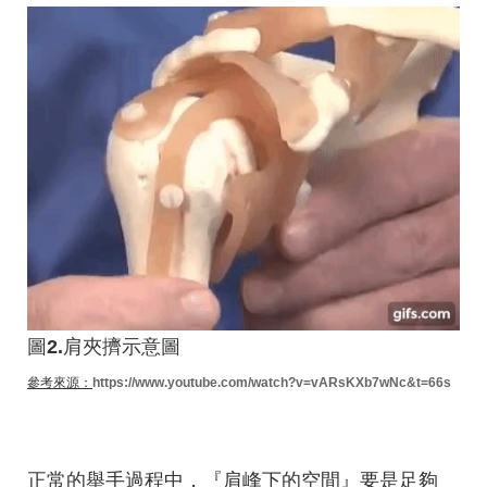
圖
2.
肩夾擠示意圖
參考來源：
https://www.youtube.com/watch?v=vARsKXb7wNc&t=66s
正常的舉手過程中，『
肩峰下的空間
』要是
足夠