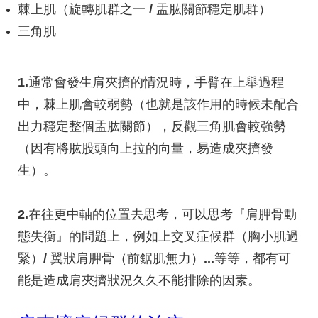
棘上肌（旋轉肌群之一
/
盂肱關節穩定肌群）
三角肌
1.
通常會發生肩夾擠的情況時，手臂在上舉過程
中，
棘上肌
會較弱勢（也就是該作用的時候未配合
出力穩定整個盂肱關節），反觀
三角肌
會較強勢
（因有將肱股頭向上拉的向量，易造成夾擠發
生）。
2.
在往更中軸的位置去思考，可以思考『
肩胛骨動
態失衡
』的問題上，例如上交叉症候群（胸小肌過
緊）
/
翼狀肩胛骨（前鋸肌無力）
...
等等，都有可
能是造成肩夾擠狀況久久不能排除的因素。