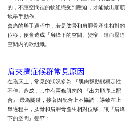
的，不讓空間裡的軟組織受到壓迫，才能做出順順
地舉手動作。
會痛的舉手過程中，若是
肱骨和肩胛骨
產生相對的
位移，便會造成『
肩峰下的空間
』變窄，進而壓迫
空間內的軟組織。
肩夾擠症候群常見原因
在臨床上，常見的狀況多為 『
肌肉群動態穩定性
不佳
』造成，其中有兩條肌肉的 『
出力順序上配
合
』 最為關鍵，接著因配合上不協調，導致在上
舉過程中，肱骨和肩胛骨產生相對位移，讓『
肩峰
下的空間
』變窄：