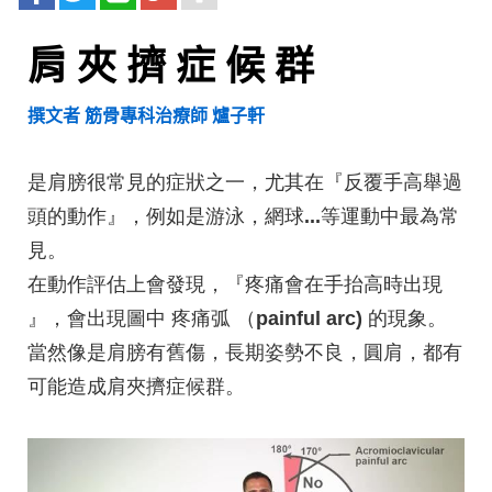
肩 夾 擠 症 候 群
撰文者 筋骨專科治療師 爐子軒
是肩膀很常見的症狀之一，尤其在『
反覆手高舉過
頭的動作
』，例如是游泳，網球
...
等運動中最為常
見。
在動作評估上會發現，『
疼痛會在手抬高時出現
』，會出現圖中 疼痛弧
（
painful arc)
的現象。
當然像是肩膀有舊傷，長期姿勢不良，圓肩，都有
可能造成肩夾擠症候群。