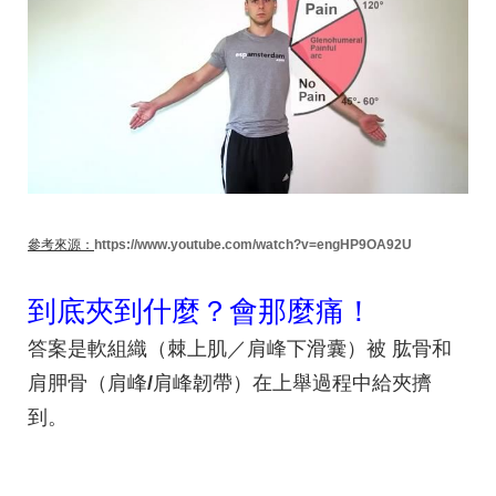
參考來源：
https://www.youtube.com/watch?v=engHP9OA92U
到底夾到什麼？會那麼痛！
答案是
軟組織
（棘上肌／肩峰下滑囊）
被
肱骨和
肩胛骨
（肩峰
/
肩峰韌帶）
在上舉過程中給夾擠
到。