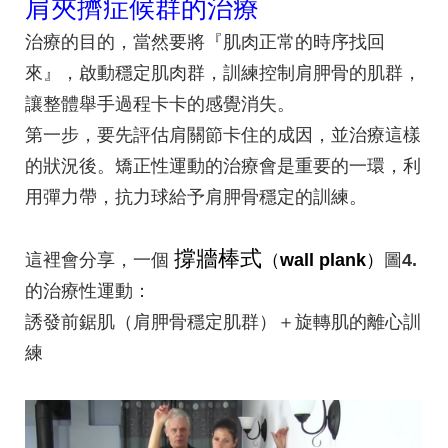
肩夾擠症候群的治療
治療的目的，當然要將『
肌肉正常的時序找回
來
』，啟動穩定肌肉群，訓練控制肩胛骨的肌群，
讓整體舉手過程卡卡的感覺消失。
第一步，要先評估肩關節卡住的成因，並治療這樣
的狀況後。矯正性運動的治療會是重要的一環，利
用彈力帶，抗力球給予肩胛骨穩定的訓練。
撐牆棒式
這裡會分享，一個
（
wall plank
）
圖
4.
的治療性運動：
誘發前鋸肌（肩胛骨穩定肌群）＋旋轉肌的離心訓
練