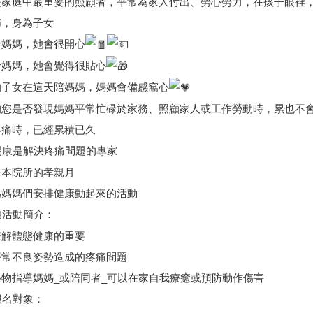
是家庭中最重要的照顧者，平常為家人付出、勞心勞力，在孩子眼裡，
節，身為子女
給媽媽，她會很開心
給媽媽，她會覺得很貼心
的子女在這天陪媽媽，媽媽會備感窩心
的您是否發現媽媽平常忙碌於家務、照顧家人或工作勞動時，累也不
疼痛時，已經累積已久
易康是解決疼痛問題的專家
是本院所的孝親月
為媽媽們安排健康動起來的活動
活動簡介：
瞭解體態健康的重要
平常不良姿勢造成的疼痛問題
小物指導媽媽_或陪同者_可以在家自我療癒或預防動作傷害
報名對象：