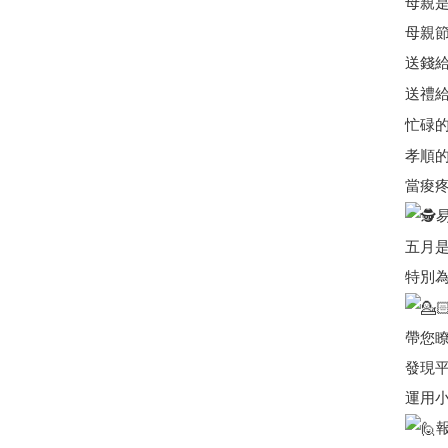
母親
母親
送錢
送禮
忙碌
孝順
當痠
五月
特別
帶您
發現
運用