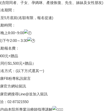
(含陪同者、子女、孕媽咪、產後恢復、先生、姊妹及女性朋友)
報名期間：
至5月底前(名額有限，報名從速)
活動時間：
上8:00~9:00
日)下午2:00～3:30
活動報名費：
800元+贈品
同行$1,500元+贈品）
報名方式：(以下方式選其一)
康FB粉專私訊留言
康官方網站留訊
康官網搜尋Line@並加入留訊
洽：02-87321550
動均由本院所專業治療師指導講解