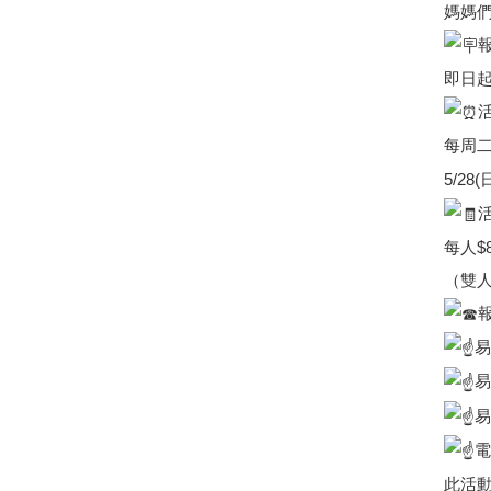
媽媽們
即日起
每周二晚
5/28(
每人$
（雙人
易
易
易
電
此活