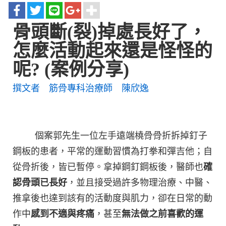
骨頭斷(裂)掉處長好了，
怎麼活動起來還是怪怪的
呢?
(案例分享)
撰文者 筋骨專科治療師 陳欣逸
個案郭先生一位左手遠端橈骨骨折拆掉釘子
鋼板的患者，平常的運動習慣為打拳和彈吉他；自
從骨折後，皆已暫停。拿掉鋼釘鋼板後，醫師也
確
認骨頭已長好
，並且接受過許多物理治療、中醫、
推拿後也達到該有的活動度與肌力，卻在日常的動
作中
感到不適與疼痛
，甚至
無法做之前喜歡的運