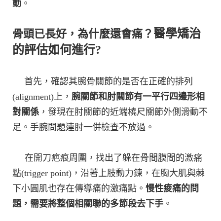
動
。
醫學矯治
骨頭已長好，為什麼還會痛？
的評估如何進行?
首先，確認其腕骨關節的是否在正確的排列
(alignment)上，
腕關節和肘關節有一平行四邊形相
對關係
，發現在肘關節的近端橈尺關節外側滑動不
足。手腕問題連肘一併檢查不放過。
在開刀疤痕周圍，找出了躲在骨間膜間的激痛
點(trigger point)，沿著上肢動力鍊，在胸大肌與棘
下小圓肌也存在傳導痛的激痛點。
慢性痠痛的問
題，需要將整個相關聯的多節段去下手
。