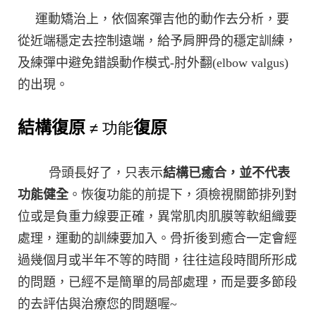
運動矯治上，依個案彈吉他的動作去分析，要
從近端穩定去控制遠端，給予肩胛骨的穩定訓練，
及練彈中避免錯誤動作模式-肘外翻(elbow valgus)
的出現。
結構復原
復原
≠ 功能
骨頭長好了，只表示
結構已癒合，並不代表
功能健全
。恢復功能的前提下，須檢視關節排列對
位或是負重力線要正確，異常肌肉肌膜等軟組織要
處理，運動的訓練要加入。骨折後到癒合一定會經
過幾個月或半年不等的時間，往往這段時間所形成
的問題，已經不是簡單的局部處理，而是要多節段
的去評估與治療您的問題喔~