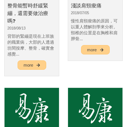
整骨能暫時舒緩緊
淺談肩頸痠痛
繃，還需要做治療
2018/07/05
嗎?
慢性肩頸痠痛的原因，可
以重人體解剖學來分析。
2018/08/13
頸椎的位置是在胸椎和肩
背部的緊繃是現在上班族
胛骨...
的職業病，大部的人透過
坊間按摩、整骨，確實會
more
感覺...
more