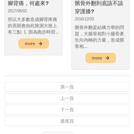
腳背痛，何處來?
髕骨外翻到底該不該
穿護膝?
2017/05/02
所以大多數造成腳背疼痛
2016/12/03
的原因會由此推測大致上
髕骨外翻是結構力學的問
有三點: 1. 因為跑步時習...
題，大腿骨相對小腿骨產
生向內轉的力量，形成髕
more
骨相...
more
第一頁
上一頁
下一頁
最尾頁